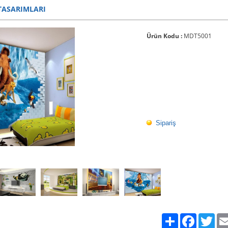
TASARIMLARI
Ürün Kodu :
MDT5001
Sipariş
Paylaş
Facebook
Twit