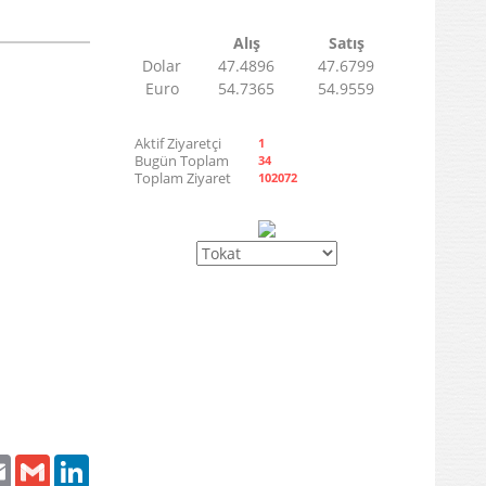
Alış
Satış
Dolar
47.4896
47.6799
Euro
54.7365
54.9559
Aktif Ziyaretçi
1
Bugün Toplam
34
Toplam Ziyaret
102072
ter
Email
Gmail
LinkedIn