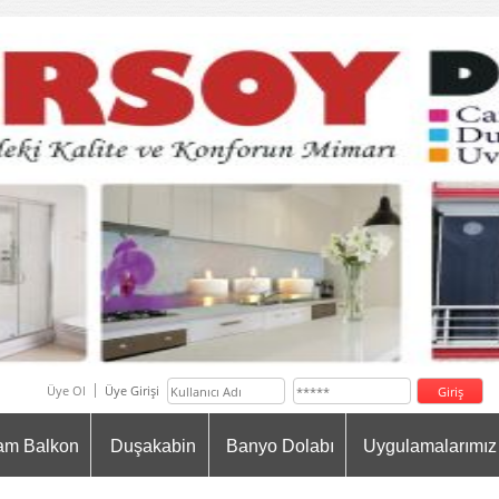
Üye Ol
Üye Girişi
am Balkon
Duşakabin
Banyo Dolabı
Uygulamalarımız