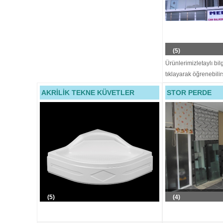
(5)
Ürünlerimizletaylı bil
tıklayarak öğrenebilir
AKRİLİK TEKNE KÜVETLER
STOR PERDE
(5)
(4)