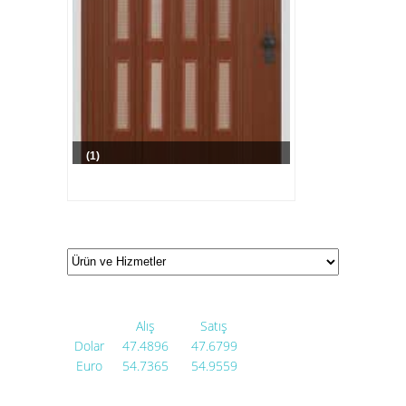
(1)
Alış
Satış
Dolar
47.4896
47.6799
Euro
54.7365
54.9559