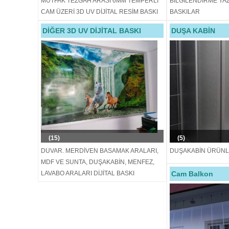
MUTFAK TEZGAH ARASI 6MM TEMPERLİ
BİLGİLENDİRME YAZI
CAM ÜZERİ 3D UV DİJİTAL RESİM BASKI
BASKILAR
DİĞER 3D UV DİJİTAL BASKI
DUŞA KABİN
(15)
(5)
DUVAR. MERDİVEN BASAMAK ARALARI,
DUŞAKABİN ÜRÜNL
MDF VE SUNTA, DUŞAKABİN, MENFEZ,
LAVABO ARALARI DİJİTAL BASKI
Cam Balkon